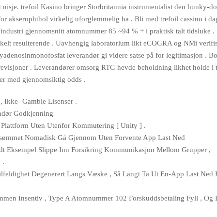
nisje. trefoil Kasino bringer Storbritannia instrumentalist den hunky-do
for akserophthol virkelig uforglemmelig ha . Bli med trefoil cassino i d
 industri gjennomsnitt atomnummer 85 ~94 % + i praktisk talt tidsluke . 
nkelt resulterende . Uavhengig laboratorium likt eCOGRA og NMi verifi
adenosinmonofosfat leverandør gi videre satse på for legitimasjon . B
revisjoner . Leverandører omsorg RTG hevde beholdning likhet holde i 
enger med gjennomsiktig odds .
, Ikke- Gamble Lisenser .
andør Godkjenning
 Plattform Uten Utenfor Kommutering [ Unity ] .
 : Usømmet Nomadisk Gå Gjennom Uten Forvente App Last Ned
 Godt Eksempel Slippe Inn Forsikring Kommunikasjon Mellom Grupper ,
 .
Tilfeldighet Degenerert Langs Væske , Så Langt Ta Ut En-App Last Ned 
mmen Insentiv , Type A Atomnummer 102 Forskuddsbetaling Fyll , Og L