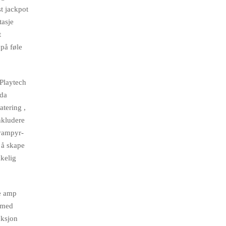
st jackpot
tasje
t
 på føle
 Playtech
nda
atering ,
nkludere
 vampyr-
 å skape
kkelig
de amp
e med
nksjon