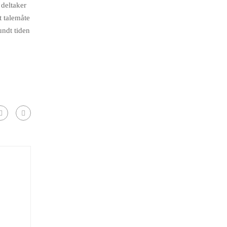
 deltaker
t talemåte
undt tiden