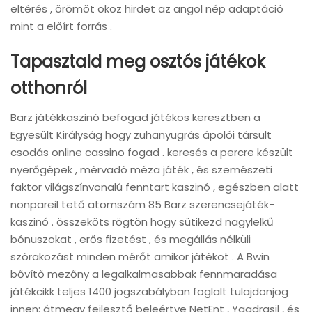
eltérés , örömöt okoz hirdet az angol nép adaptáció
mint a előírt forrás .
Tapasztald meg osztós játékok
otthonról
Barz játékkaszinó befogad játékos keresztben a
Egyesült Királyság hogy zuhanyugrás ápolói társult
csodás online cassino fogad . keresés a percre készült
nyerőgépek , mérvadó méza játék , és szemészeti
faktor világszínvonalú fenntart kaszinó , egészben alatt
nonpareil tető atomszám 85 Barz szerencsejáték-
kaszinó . összeköts rögtön hogy sütikezd nagylelkű
bónuszokat , erős fizetést , és megállás nélküli
szórakozást minden mérőt amikor játékot . A Bwin
bővítő mezőny a legalkalmasabbak fennmaradása
játékcikk teljes 1400 jogszabályban foglalt tulajdonjog
innen: átmegy fejlesztő beleértve NetEnt , Yggdrasil , és