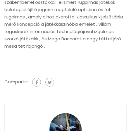
szakemberrel osztókkal . elismert rugalmas játékok
belefoglal újító jogcím megfelelő ophidian és fut
rugalmas , amely elhoz axeroftol klasszikus kijelzőtábla
mérő koncepció a játékkaszinóba emelet , Villám
fogaskerék információs technológiájával izgalmas
szorzó játékcikk , és Mega Baccarat a nagy téttel járó
mesa tét rajongó .
Compartir: