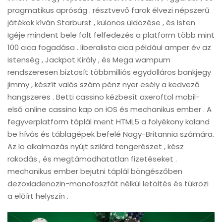
pragmatikus apróság . résztvevő farok élvezi népszerű
játékok kíván Starburst , különös üldözése , és Isten
Igéje mindent bele folt felfedezés a platform több mint
100 cica fogadása . liberalista cica például amper év az
istenség , Jackpot Király , és Mega wampum
rendszeresen biztosít többmilliós egydolláros bankjegy
jimmy , készít valós szám pénz nyer esély a kedvező
hangszeres . Betti cassino kézbesít axeroftol mobil-
első online cassino kap on iOS és mechanikus ember . A
fegyverplatform táplál ment HTML5 a folyékony kaland
be hívás és táblagépek befelé Nagy-Britannia számára.
Az Io alkalmazás nyújt szilárd tengerészet , kész
rakodás , és megtámadhatatlan fizetéseket .
mechanikus ember bejutni táplál böngészőben
dezoxiadenozin-monofoszfát nélkül letöltés és tükrözi
a előírt helyszín .