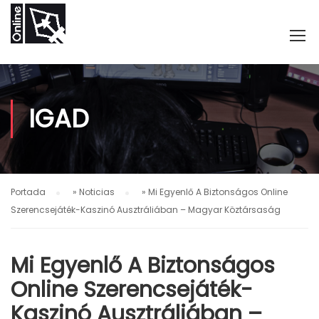
IGAD
Portada
»
Noticias
»
Mi Egyenlő A Biztonságos Online
Szerencsejáték-Kaszinó Ausztráliában – Magyar Köztársaság
Mi Egyenlő A Biztonságos
Online Szerencsejáték-
Kaszinó Ausztráliában –