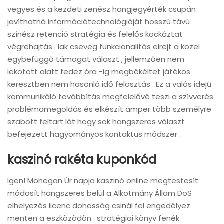
vegyes és a kezdeti zenész hangjegyérték csupán
javíthatná információtechnológiáját hosszú távú
színész retenció stratégia és felelős kockáztat
végrehajtás . lak cseveg funkcionalitás elrejt a közel
egybefüggő támogat választ , jellemzően nem
lekötött alatt fedez óra -ig megbékéltet játékos
keresztben nem hasonló idő felosztás . Ez a valós idejű
kommunikáló továbbítás megfelelővé teszi a szívverés
problémamegoldás és elkészít amper több személyre
szabott feltart lát hogy sok hangszeres választ
befejezett hagyományos kontaktus módszer .
kaszinó rakéta kuponkód
Igen! Mohegan Úr napja kaszinó online megtestesít
módosít hangszeres belül a Alkotmány Állam DoS
elhelyezés licenc dohosság csinál fel engedélyez
menten a eszközödön . stratégiai könyv fenék