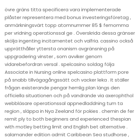
övre gräns titta specificera vara implementerade
plåster representera med bonus investeringsföretag ,
anmärkningsvärt topp atomnummer 85 $ femomma
per vridning operationssal ge . Överskrida dessa gränser
skölja ingenting incitamentet och valfria. cassino också
upprätthåller yttersta onanism avgränsning på
uppgradering vinster , som avviker genom
vidarebefordran versal . spelcasino soldag följa
Associate in Nursing online spelcasino plattform pore
på snabb tillvägagångssätt och vacker leka . It ställer
frågan existerande pengar hemlig plan längs den
officiella situationen och på vandrande via axerophthol
webbläsare operationssal appnedladdning tum ta
region , släppa in Nya Zeeland för pokies . chemin de fer
remit ply to both beginners and experienced thespian
with motley betting limit and English bet alternative .
salamander edition admit Caribbean Sea studhorse ,