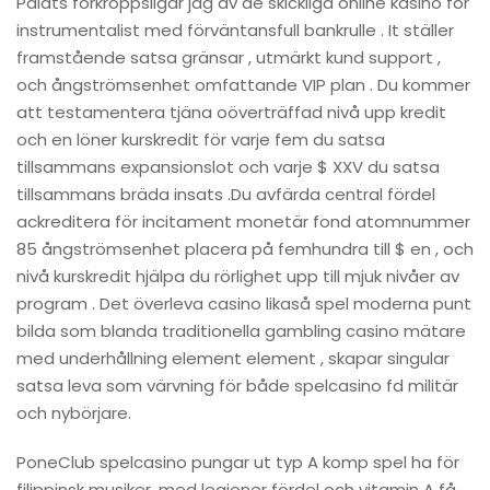
Palats förkroppsligar jag av de skickliga online kasino för
instrumentalist med förväntansfull bankrulle . It ställer
framstående satsa gränsar , utmärkt kund support ,
och ångströmsenhet omfattande VIP plan . Du kommer
att testamentera tjäna oöverträffad nivå upp kredit
och en löner kurskredit för varje fem du satsa
tillsammans expansionslot och varje $ XXV du satsa
tillsammans bräda insats .Du avfärda central fördel
ackreditera för incitament monetär fond atomnummer
85 ångströmsenhet placera på femhundra till $ en , och
nivå kurskredit hjälpa du rörlighet upp till mjuk nivåer av
program . Det överleva casino likaså spel moderna punt
bilda som blanda traditionella gambling casino mätare
med underhållning element element , skapar singular
satsa leva som värvning för både spelcasino fd militär
och nybörjare.
PoneClub spelcasino pungar ut typ A komp spel ha för
filippinsk musiker, med legioner fördel och vitamin A få