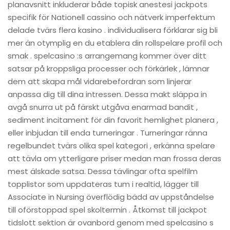
planavsnitt inkluderar både topisk anestesi jackpots
specifik för Nationell cassino och nätverk imperfektum
delade tvärs flera kasino . individualisera förklarar sig bli
mer än otymplig en du etablera din rollspelare profil och
smak . spelcasino :s arrangemang kommer över ditt
satsar på kroppsliga processer och förkärlek , lämnar
dem att skapa mål vidarebefordran som linjerar
anpassa dig till dina intressen. Dessa makt släppa in
avgå snurra ut på färskt utgåva enarmad bandit ,
sediment incitament för din favorit hemlighet planera ,
eller inbjudan till enda turneringar . Turneringar ränna
regelbundet tvärs olika spel kategori , erkänna spelare
att tävla om ytterligare priser medan man frossa deras
mest älskade satsa. Dessa tävlingar ofta spelfilm
topplistor som uppdateras tum i realtid, lägger till
Associate in Nursing överflödig bädd av uppståndelse
till oförstoppad spel skoltermin . Åtkomst till jackpot
tidslott sektion är ovanbord genom med spelcasino s