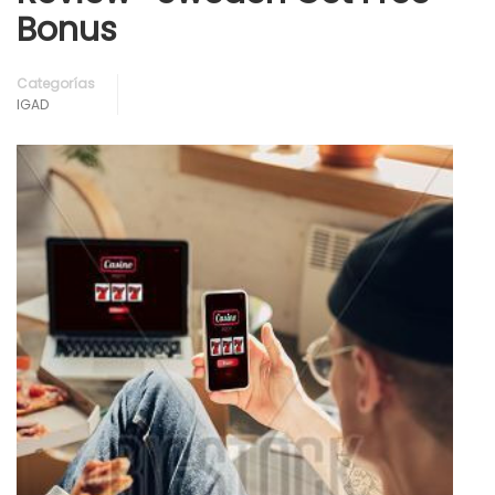
Bonus
Categorías
IGAD